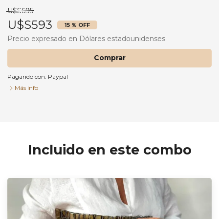
U$S695
U$S593
15 % OFF
Precio expresado en Dólares estadounidenses
Comprar
Pagando con:
Paypal
Más info
Formación + Colores
Comprar
Incluido en este combo